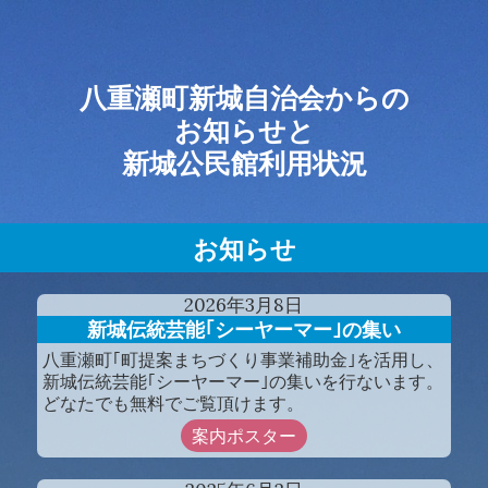
八重瀬町新城自治会からの
お知らせと
新城公民館利用状況
お知らせ
2026
年
3
月
8
日
新城伝統芸能｢シーヤーマー｣の集い
八重瀬町｢町提案まちづくり事業補助金｣を活用し、
新城伝統芸能｢シーヤーマー｣の集いを行ないます。
どなたでも無料でご覧頂けます。
案内ポスター