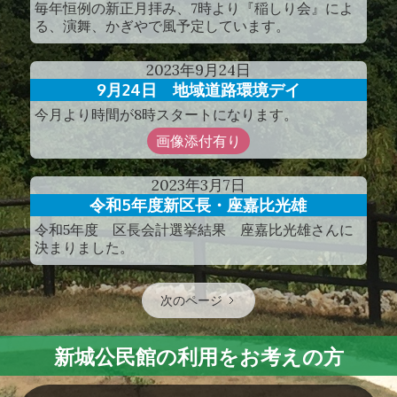
毎年恒例の新正月拝み、7時より『稲しり会』によ
る、演舞、かぎやで風予定しています。
2023
年
9
月
24
日
9月24日 地域道路環境デイ
今月より時間が8時スタートになります。
画像添付有り
2023
年
3
月
7
日
令和5年度新区長・座嘉比光雄
令和5年度 区長会計選挙結果 座嘉比光雄さんに
決まりました。
次のページ
新城公民館の利用をお考えの方