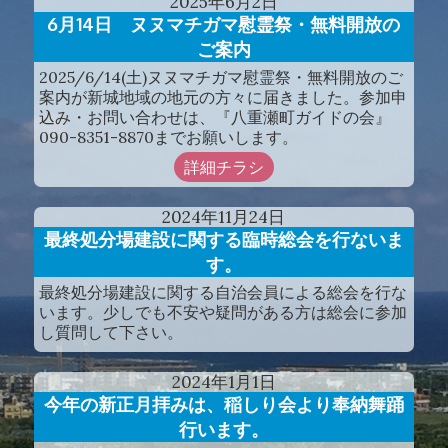
2025
年
6
月
2
日
6月14日 ヌヌマチガマ慰霊祭・無料開放の
ご案内
2025/6/14(土)ヌヌマチガマ慰霊祭・無料開放のご
案内が新城地域の地元の方々に届きました。参加申
込み・お問い合わせは、『八重瀬町ガイドの会』
090-8351-8870までお願いします。
詳細チラシ
2024
年
11
月
24
日
最終処分場建設に関する臨時総会を行ないま
す。
最終処分場建設に関する自治会員による総会を行な
います。少しでも不安や疑問がある方は総会に参加
し質問して下さい。
2024
年
1
月
1
日
今年の新正月拝みは、稲しり会より奉納舞踊
行います。